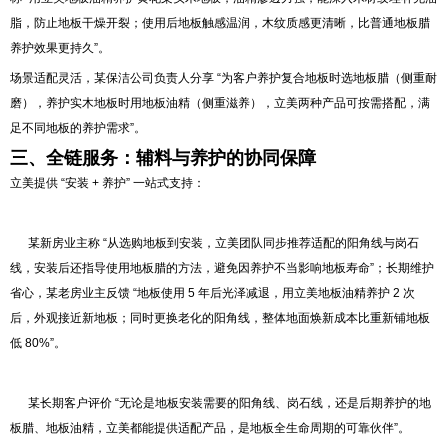
脂，防止地板干燥开裂；使用后地板触感温润，木纹质感更清晰，比普通地板腊
养护效果更持久”。
场景适配灵活，某保洁公司负责人分享 “为客户养护复合地板时选地板腊（侧重耐
磨），养护实木地板时用地板油精（侧重滋养），立美两种产品可按需搭配，满
足不同地板的养护需求”。
三、全链服务：辅料与养护的协同保障
立美提供 “安装 + 养护” 一站式支持：
某新房业主称 “从选购地板到安装，立美团队同步推荐适配的阳角线与岗石
线，安装后还指导使用地板腊的方法，避免因养护不当影响地板寿命”；长期维护
省心，某老房业主反馈 “地板使用 5 年后光泽减退，用立美地板油精养护 2 次
后，外观接近新地板；同时更换老化的阳角线，整体地面焕新成本比重新铺地板
低 80%”。
某长期客户评价 “无论是地板安装需要的阳角线、岗石线，还是后期养护的地
板腊、地板油精，立美都能提供适配产品，是地板全生命周期的可靠伙伴”。