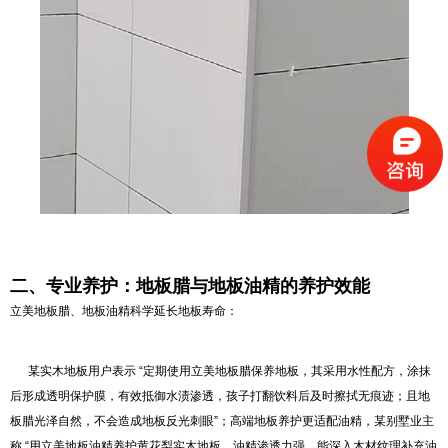
二、专业养护：地板腊与地板油精的养护效能
立美地板腊、地板油精科学延长地板寿命：
某实木地板用户表示 “定期使用立美地板腊保养地板，其采用水性配方，涂抹
后形成透明保护膜，有效抵御水渍渗透，孩子打翻饮料后及时擦拭无痕迹；且地
板腊光泽自然，不会造成地板反光刺眼”；高端地板养护更适配油精，某别墅业主
称 “用立美地板油精养护黄花梨实木地板，油精渗透力强，能深入木材纹理补充油