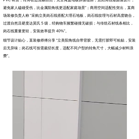
PVC 材质，转角收边流畅自然，完全掩盖地板拼接缝隙；且阳角线做圆弧设计，
避免家人磕碰受伤，比金属阳角线更适配家庭场景”；商用空间适配性突出，某商
场装修负责人称 “采购立美岗石线搭配大理石地板，岗石线纹理与石材高度吻合，
过渡自然且硬度达莫氏 5 级，经购物车频繁碰撞无破损；与传统石材线条相比，
岗石线重量更轻，安装效率提升 40%”。
细节设计贴心，某装修师傅分享 “立美阳角线自带背胶，无需打胶即可粘贴，安装
后无异味；岗石线可按需裁切长度，适配不同户型的转角尺寸，大幅减少材料浪
费”。