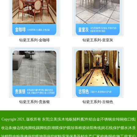
钻瓷王系列-金咖啡
钻瓷王系列-皇室灰
钻瓷王系列-贵族银
钻瓷王系列-古铜色
Copyright 2021, 版权所有 东莞|立美|实木地板|辅料|配件|铝合金|不锈钢|全纯铜|收口线|
收边条|修边线|地脚线|踢脚线|防潮膜|保护膜|珍珠棉|瓷砖阳角线|岗石线|保护腊水|木质
油精|防虫粉|装修保护膜|地面保护材料|安装保养器材|生产|厂家|价格|报价|施工|批发|公