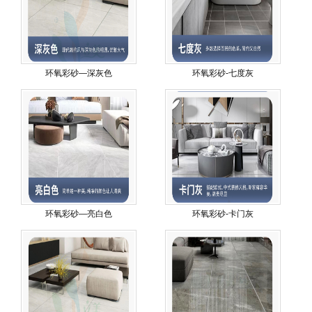
环氧彩砂—深灰色
环氧彩砂-七度灰
环氧彩砂—亮白色
环氧彩砂-卡门灰