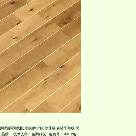
线|地脚线|踢脚线|防潮膜|保护膜|珍珠棉|瓷砖阳角线|岗
收|品牌.
技术支持：赢网科技
备案号：
粤ICP备