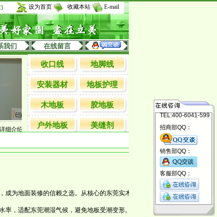
设为首页
收藏本站
E-mail
系我们
在线留言
收口线
地脚线
安装器材
地板护理
木地板
胶地板
TEL:400-6041-599
户外地板
美缝剂
招商部QQ：
细介绍
特大直角详细说明
加宽万能扣详细说明
818色C型扣详解
白橡牙实木
销售部QQ：
立美地板：东莞
客服部QQ：
2025-09-27 
成为地面装修的信赖之选。从核心的东莞实木地板，到收边线、地脚线等地板配件
水率，适配东莞潮湿气候，避免地板受潮变形。无论是打造温馨居家氛围的家