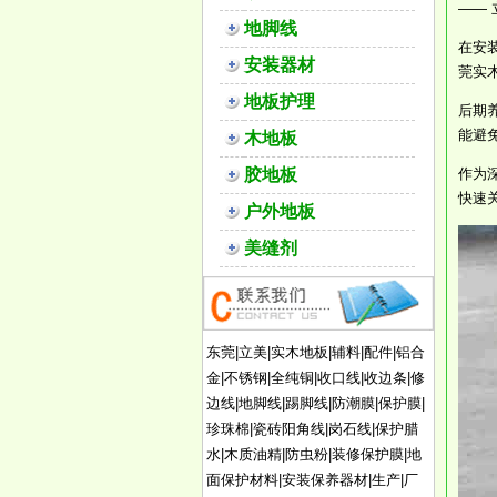
——
地脚线
在安
安装器材
莞实
地板护理
后期
能避
木地板
胶地板
作为
快速
户外地板
美缝剂
东莞|立美|实木地板|辅料|配件|铝合
金|不锈钢|全纯铜|收口线|收边条|修
边线|地脚线|踢脚线|防潮膜|保护膜|
珍珠棉|瓷砖阳角线|岗石线|保护腊
水|木质油精|防虫粉|装修保护膜|地
面保护材料|安装保养器材|生产|厂