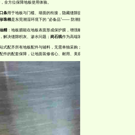
护，全方位保障地板使用体验。
口条
用于地板与门槛、墙面的衔接，隐藏缝隙提升美观度；
大直角
与
小直角
（
珍珠棉
是东莞潮湿环境下的 “必备品”—— 防潮膜能阻隔地面潮气侵入地板
油精
：地板腊能在地板表面形成保护膜，增强耐磨性与光泽度；地板油精则深
，解决缝隙积灰、渗水问题；
岗石线
作为高端装修配件，可搭配实木地板用于
式配齐所有地板配件与辅料，无需单独采购；专业安装团队会根据场地实际情况，
配件的配套保障，让地面装修省心、耐用、美观。