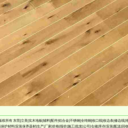
021, 版权所有 东莞|立美|实木地板|辅料|配件|铝合金|不锈钢|全纯铜|收口线|收边条|修边
保护材料|安装保养器材|生产|厂家|价格|报价|施工|批发|公司|仓储|库存|安装|配送|回