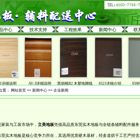
品中心
技术支持
工程效果
新闻中心
联
细说明
AV-3详细说明
黑胡桃B2 木塑地脚线
6521详细介绍
6590详
位置：
网站首页
>>
新闻中心
>>
企业新闻
莞家装与工装市场中，
立美地板
凭借高品质东莞实木地板与全链条辅料配件服务，
东莞实木地板是核心竞争力所在，其选用优质硬木基材，经多道烘干工艺严控含