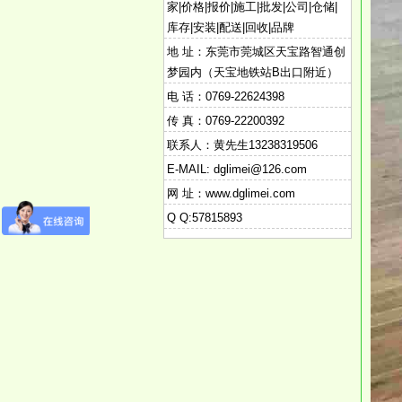
家|价格|报价|施工|批发|公司|仓储|
库存|安装|配送|回收|品牌
地 址：东莞市莞城区天宝路智通创
梦园内（天宝地铁站B出口附近）
电 话：0769-22624398
传 真：0769-22200392
联系人：黄先生13238319506
E-MAIL: dglimei@126.com
网 址：www.dglimei.com
Q Q:57815893