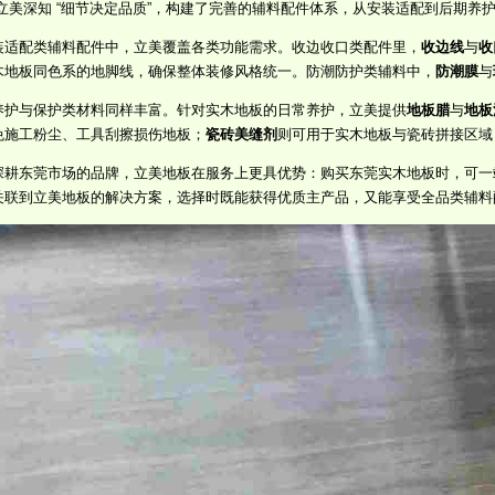
 立美深知 “细节决定品质”，构建了完善的辅料配件体系，从安装适配到后期养
装适配类辅料配件中，立美覆盖各类功能需求。收边收口类配件里，
收边线
与
收
木地板同色系的地脚线，确保整体装修风格统一。防潮防护类辅料中，
防潮膜
与
养护与保护类材料同样丰富。针对实木地板的日常养护，立美提供
地板腊
与
地板
免施工粉尘、工具刮擦损伤地板；
瓷砖美缝剂
则可用于实木地板与瓷砖拼接区域
深耕东莞市场的品牌，立美地板在服务上更具优势：购买东莞实木地板时，可一站
关联到立美地板的解决方案，选择时既能获得优质主产品，又能享受全品类辅料