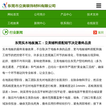
网站首页
公司简介
产品中心
技术支持
工程效果
新闻中心
联系我们
在线留言
行业新闻
返回
东莞实木地板施工：立美辅料搭配细节决定最终品质
实木地板的最终装修效果，不仅取决于地板本身的品质，更与地板辅料搭配和施
工细节的把控密不可分。许多业主忽视施工环节的标准化，导致地板出现异响、
起拱、缝隙不均等问题，影响使用体验。立美地板结合东莞户型结构特点（多为
南北通透、户型紧凑）和气候条件，总结出一套科学严谨的“黄金施工流程”，确保
每一个环节都达到专业标准，让业主放心。
在地面处理阶段，施工团队首先对地面进行全面清扫，去除杂物和浮尘，然后使
用高精度激光水平仪对地面平整度进行检测，测量精度达0.1mm/m，若检测发现
误差＞3mm，则采用专业自流平材料进行找平处理，确保地面平整度符合铺设要
求；随后均匀撒布立美防虫粉，撒布范围覆盖整个地面，墙角、门洞口等重点区
域加倍投放，确保无防虫死角，撒布后用扫帚轻轻扫匀，避免局部堆积；接下来