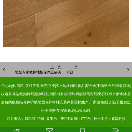
上一页
下一页
地板专家教你地板保养五秘诀
(无)
Copyright 2021, 版权所有 东莞|立美|实木地板|辅料|配件|铝合金|不锈钢|全纯铜|收口线|
收边条|修边线|地脚线|踢脚线|防潮膜|保护膜|珍珠棉|瓷砖阳角线|岗石线|保护腊水|木质
油精|防虫粉|装修保护膜|地面保护材料|安装保养器材|生产|厂家|价格|报价|施工|批发|公
司|仓储|库存|安装|配送|回收|品牌.
联系电话：13238319506 备案号：
粤ICP备19141775号
技术支持：赢网科技