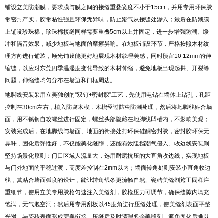
铺设立美防潮膜，要求膜与膜之间的接缝重叠宽度不小于15cm，并用专用环保胶
带密封严实，胶带粘性强且环保无异味，防止潮气从接缝处渗入；最后在防潮膜
上铺设珍珠棉，珍珠棉接缝同样需要重叠5cm以上并固定，进一步增强防潮、缓
冲和隔音效果，减少地板与地面的摩擦异响。在地板铺设环节，严格按照木材纹
理方向进行铺装，顺光铺设能更好地展现木材纹理美感，同时预留10-12mm的伸
缩缝，以应对东莞四季温湿度变化导致的木材伸缩，避免地板出现起拱、开裂等
问题，伸缩缝均匀分布在墙边和门框周边。
地脚线安装采用立美独创的“双钉+密封胶”工艺，先使用电钻在墙体上钻孔，孔距
控制在30cm左右，植入防腐木楔，木楔经过防虫防潮处理，然后将地脚线贴合墙
面，用不锈钢自攻螺丝进行固定，螺丝头部隐藏在地脚线凹槽内，不影响美观；
安装完成后，在地脚线与墙面、地面的衔接处打环保硅酮密封胶，密封胶环保无
异味，固化后弹性好，不仅能美化缝隙，还能有效阻挡潮气侵入。收边线安装则
坚持场景化原则：门口区域人流量大，选用耐磨抗压的大直角收边线，实现地板
与门外地面的平稳过渡，高度差控制在2mm以内；墙面转角处则安装小直角收边
线，其贴合墙面弧度的设计，能让转角线条更流畅自然。瓷砖美缝剂施工同样注
重细节，使用立美专用胶枪匀速注入美缝剂，胶枪压力可调节，确保缝隙内填充
饱满，无气泡空洞；然后用专用刮板以45度角进行压缝处理，使美缝剂表面平整
光滑，与瓷砖表面形成完美衔接，压缝后及时清理多余美缝剂，避免固化后难以