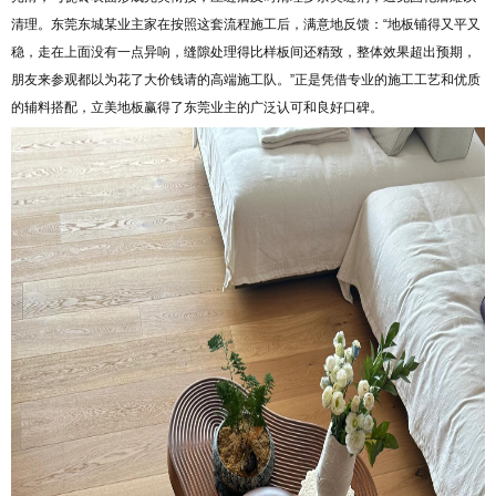
清理。东莞东城某业主家在按照这套流程施工后，满意地反馈：“地板铺得又平又
稳，走在上面没有一点异响，缝隙处理得比样板间还精致，整体效果超出预期，
朋友来参观都以为花了大价钱请的高端施工队。”正是凭借专业的施工工艺和优质
的辅料搭配，立美地板赢得了东莞业主的广泛认可和良好口碑。