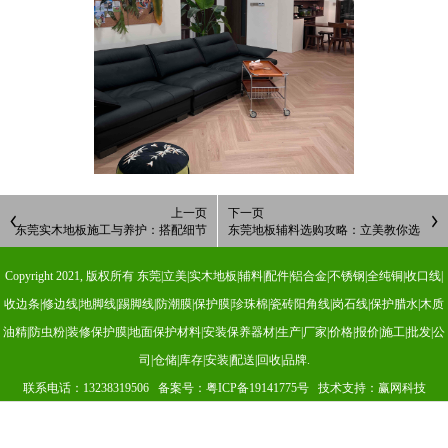
上一页
下一页
东莞实木地板施工与养护：搭配细节
东莞地板辅料选购攻略：立美教你选
决定最终品质
对收边线 / 地脚线 / 瓷砖美缝剂，避
开 3 大误区
Copyright 2021, 版权所有 东莞|立美|实木地板|辅料|配件|铝合金|不锈钢|全纯铜|收口线|
收边条|修边线|地脚线|踢脚线|防潮膜|保护膜|珍珠棉|瓷砖阳角线|岗石线|保护腊水|木质
油精|防虫粉|装修保护膜|地面保护材料|安装保养器材|生产|厂家|价格|报价|施工|批发|公
司|仓储|库存|安装|配送|回收|品牌.
联系电话：13238319506 备案号：
粤ICP备19141775号
技术支持：赢网科技