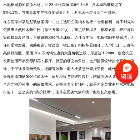
木地板同源的优质木材，经 28 天恒温恒湿养生处理，含水率精准稳定在
9%-11%，与东莞常年空气湿度完美匹配，避免因干湿收缩产生缝隙。
在东莞厚街某别墅装修案例中，业主选用立美柚木地板 + 全套辅料，施工时先均
匀撒布天然樟木防虫粉（每平方米 60g），重点防护墙角、楼梯底部、衣柜背后
等白蚁高发区域，再铺设防潮膜与珍珠棉。入住五年后，地板依旧平整光洁，无
任何受潮发霉、虫蛀痕迹。收边线（收口条）则按场景细分：入户门口、走廊等
高频踩踏区，采用 304 不锈钢包边的大直角收边线，厚度达 1.2mm，耐磨抗压，
长期使用不易变形刮花；客厅、卧室的墙面转角处，选用圆弧设计的小直角收边
线，不仅线条流畅美观，还能有效防止老人小孩意外碰撞受伤。此外，立美瓷砖
美缝剂添加纳米银抗菌因子，适配地板与瓷砖衔接处，防霉等级达 0 级，完美契
合东莞潮湿环境下的装修需求。选择立美全套辅料，就是为东莞业主的实木地板
打造了一道坚实的 “防护铠甲”，使其在恶劣气候环境下也能长久耐用。