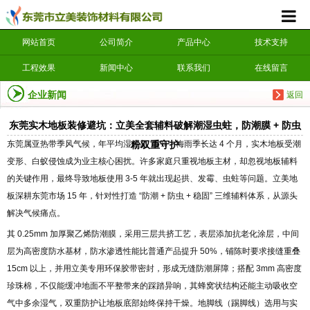
网站首页
公司简介
产品中心
技术支持
工程效果
新闻中心
联系我们
在线留言
企业新闻
返回
东莞实木地板装修避坑：立美全套辅料破解潮湿虫蛀，防潮膜 + 防虫
东莞属亚热带季风气候，年平均湿度超 75%，梅雨季长达 4 个月，实木地板受潮
粉双重守护
变形、白蚁侵蚀成为业主核心困扰。许多家庭只重视地板主材，却忽视地板辅料
的关键作用，最终导致地板使用 3-5 年就出现起拱、发霉、虫蛀等问题。立美地
板深耕东莞市场 15 年，针对性打造 “防潮 + 防虫 + 稳固” 三维辅料体系，从源头
解决气候痛点。
其 0.25mm 加厚聚乙烯防潮膜，采用三层共挤工艺，表层添加抗老化涂层，中间
层为高密度防水基材，防水渗透性能比普通产品提升 50%，铺陈时要求接缝重叠
15cm 以上，并用立美专用环保胶带密封，形成无缝防潮屏障；搭配 3mm 高密度
珍珠棉，不仅能缓冲地面不平整带来的踩踏异响，其蜂窝状结构还能主动吸收空
气中多余湿气，双重防护让地板底部始终保持干燥。地脚线（踢脚线）选用与实