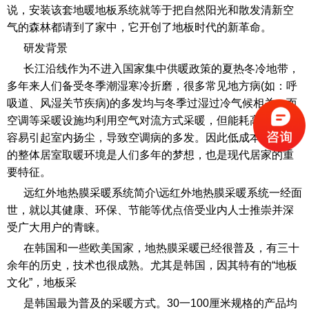
说，安装该套地暖地板系统就等于把自然阳光和散发清新空
气的森林都请到了家中，它开创了地板时代的新革命。
研发背景
长江沿线作为不进入国家集中供暖政策的夏热冬冷地带，
多年来人们备受冬季潮湿寒冷折磨，很多常见地方病(如：呼
吸道、风湿关节疾病)的多发均与冬季过湿过冷气候相关。而
空调等采暖设施均利用空气对流方式采暖，但能耗高，而且
容易引起室内扬尘，导致空调病的多发。因此低成本高品质
的整体居室取暖环境是人们多年的梦想，也是现代居家的重
要特征。
远红外地热膜采暖系统简介\远红外地热膜采暖系统一经面
世，就以其健康、环保、节能等优点倍受业内人士推崇并深
受广大用户的青睐。
在韩国和一些欧美国家，地热膜采暖已经很普及，有三十
余年的历史，技术也很成熟。尤其是韩国，因其特有的“地板
文化”，地板采
是韩国最为普及的采暖方式。30一100厘米规格的产品均