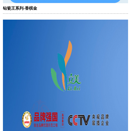
钻瓷王系列-香槟金