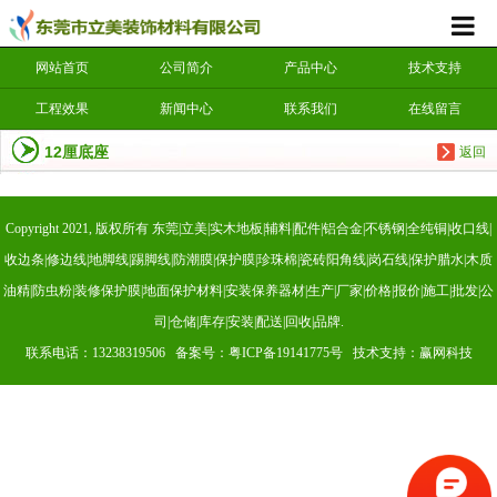
网站首页
公司简介
产品中心
技术支持
工程效果
新闻中心
联系我们
在线留言
12厘底座
返回
Copyright 2021, 版权所有 东莞|立美|实木地板|辅料|配件|铝合金|不锈钢|全纯铜|收口线|
收边条|修边线|地脚线|踢脚线|防潮膜|保护膜|珍珠棉|瓷砖阳角线|岗石线|保护腊水|木质
油精|防虫粉|装修保护膜|地面保护材料|安装保养器材|生产|厂家|价格|报价|施工|批发|公
司|仓储|库存|安装|配送|回收|品牌.
联系电话：13238319506 备案号：
粤ICP备19141775号
技术支持：赢网科技