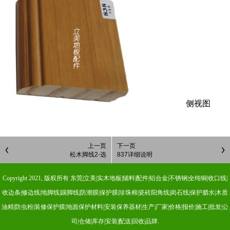
侧视图
上一页
下一页
松木脚线2-选
837详细说明
Copyright 2021, 版权所有 东莞|立美|实木地板|辅料|配件|铝合金|不锈钢|全纯铜|收口线|
收边条|修边线|地脚线|踢脚线|防潮膜|保护膜|珍珠棉|瓷砖阳角线|岗石线|保护腊水|木质
油精|防虫粉|装修保护膜|地面保护材料|安装保养器材|生产|厂家|价格|报价|施工|批发|公
司|仓储|库存|安装|配送|回收|品牌.