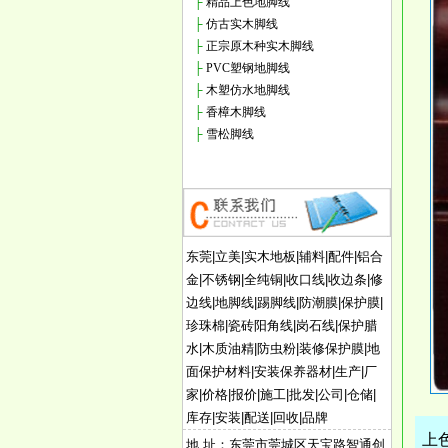
├
精品上色地脚线
├
仿古实木脚线
├
正宗原木种实木脚线
├
PVC塑钢地脚线
├
木塑仿水地脚线
├
香樟木脚线
├
雪松脚线
东莞|立美|实木地板|辅料|配件|铝合
金|不锈钢|全纯铜|收口线|收边条|修
边线|地脚线|踢脚线|防潮膜|保护膜|
珍珠棉|瓷砖阳角线|岗石线|保护腊
水|木质油精|防虫粉|装修保护膜|地
面保护材料|安装保养器材|生产|厂
家|价格|报价|施工|批发|公司|仓储|
库存|安装|配送|回收|品牌
上
地 址：东莞市莞城区天宝路智通创