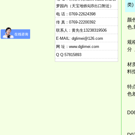
类)
梦园内（天宝地铁站B出口附近）
电 话：0769-22624398
颜
传 真：0769-22200392
色
联系人：黄先生13238319506
E-MAIL: dglimei@126.com
规格
网 址：www.dglimei.com
分
Q Q:57815893
材
料
特
色
D0
D0