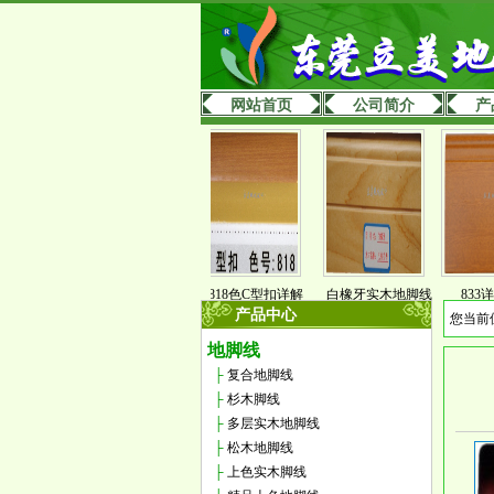
网站首页
公司简介
产
细说明
加宽万能扣详细说明
818色C型扣详解
白橡牙实木地脚线
833详细说
产品中心
您当前
地脚线
├
复合地脚线
├
杉木脚线
├
多层实木地脚线
├
松木地脚线
├
上色实木脚线