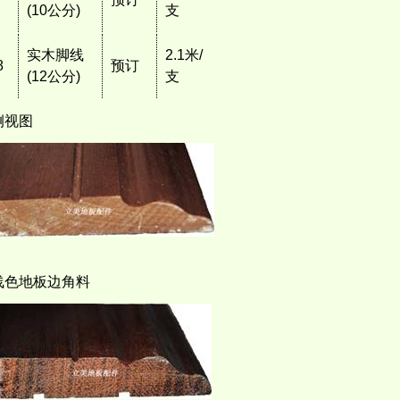
(10公分)
支
实木脚线
2.1米/
8
预订
(12公分)
支
侧视图
浅色地板边角料