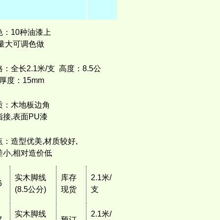
色：10种油漆上
,量大可调色做
：全长2.1米/支 高度：8.5公
 厚度：15mm
质：木地板边角
指接,表面PU漆
点：造型优美,材质较好,
差小,相对造价低
实木脚线
库存
2.1米/
6
(8.5公分)
现货
支
实木脚线
2.1米/
7
预订