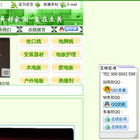
设为首页
收藏本站
E-mail
系我们
在线留言
收口线
地脚线
安装器材
地板护理
木地板
胶地板
TEL:400-6041-599
户外地板
美缝剂
招商部QQ：
6590详细介绍
特大直角详细说明
加宽万能扣详细说明
818色C型扣详解
销售部QQ：
客服部QQ：