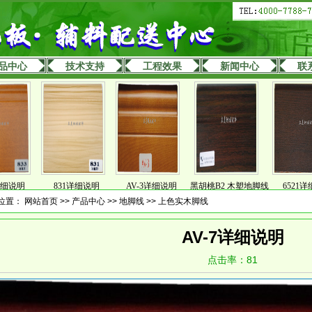
品中心
技术支持
工程效果
新闻中心
联
明
831详细说明
AV-3详细说明
黑胡桃B2 木塑地脚线
6521详细介绍
位置：
网站首页
>>
产品中心
>>
地脚线
>>
上色实木脚线
AV-7详细说明
点击率：
81