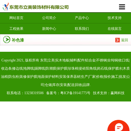
网站首页
公司简介
产品中心
技术支持
工程效果
新闻中心
联系我们
在线留言
补色漆
返回
Copyright 2021, 版权所有 东莞|立美|实木地板|辅料|配件|铝合金|不锈钢|全纯铜|收口线|
收边条|修边线|地脚线|踢脚线|防潮膜|保护膜|珍珠棉|瓷砖阳角线|岗石线|保护腊水|木质
油精|防虫粉|装修保护膜|地面保护材料|安装保养器材|生产|厂家|价格|报价|施工|批发|公
司|仓储|库存|安装|配送|回收|品牌.
联系电话：13238319506 备案号：
粤ICP备19141775号
技术支持：赢网科技