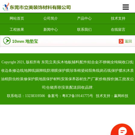
网站首页
公司简介
产品中心
技术支持
工程效果
新闻中心
联系我们
在线留言
10mm 地垫宝
返回
Copyright 2021, 版权所有 东莞|立美|实木地板|辅料|配件|铝合金|不锈钢|全纯铜|收口线|
收边条|修边线|地脚线|踢脚线|防潮膜|保护膜|珍珠棉|瓷砖阳角线|岗石线|保护腊水|木质
油精|防虫粉|装修保护膜|地面保护材料|安装保养器材|生产|厂家|价格|报价|施工|批发|公
司|仓储|库存|安装|配送|回收|品牌.
联系电话：13238319506 备案号：
粤ICP备19141775号
技术支持：赢网科技