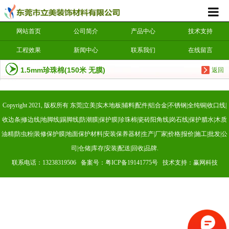
网站首页
公司简介
产品中心
技术支持
工程效果
新闻中心
联系我们
在线留言
1.5mm珍珠棉(150米 无膜)
返回
Copyright 2021, 版权所有 东莞|立美|实木地板|辅料|配件|铝合金|不锈钢|全纯铜|收口线|
收边条|修边线|地脚线|踢脚线|防潮膜|保护膜|珍珠棉|瓷砖阳角线|岗石线|保护腊水|木质
油精|防虫粉|装修保护膜|地面保护材料|安装保养器材|生产|厂家|价格|报价|施工|批发|公
司|仓储|库存|安装|配送|回收|品牌.
联系电话：13238319506 备案号：
粤ICP备19141775号
技术支持：赢网科技