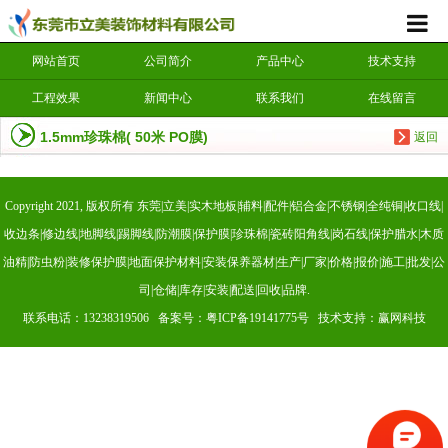
网站首页
公司简介
产品中心
技术支持
工程效果
新闻中心
联系我们
在线留言
1.5mm珍珠棉( 50米 PO膜)
返回
Copyright 2021, 版权所有 东莞|立美|实木地板|辅料|配件|铝合金|不锈钢|全纯铜|收口线|
收边条|修边线|地脚线|踢脚线|防潮膜|保护膜|珍珠棉|瓷砖阳角线|岗石线|保护腊水|木质
油精|防虫粉|装修保护膜|地面保护材料|安装保养器材|生产|厂家|价格|报价|施工|批发|公
司|仓储|库存|安装|配送|回收|品牌.
联系电话：13238319506 备案号：
粤ICP备19141775号
技术支持：赢网科技