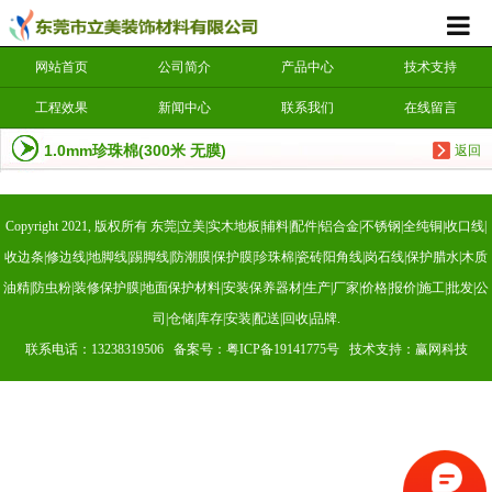
网站首页
公司简介
产品中心
技术支持
工程效果
新闻中心
联系我们
在线留言
1.0mm珍珠棉(300米 无膜)
返回
Copyright 2021, 版权所有 东莞|立美|实木地板|辅料|配件|铝合金|不锈钢|全纯铜|收口线|
收边条|修边线|地脚线|踢脚线|防潮膜|保护膜|珍珠棉|瓷砖阳角线|岗石线|保护腊水|木质
油精|防虫粉|装修保护膜|地面保护材料|安装保养器材|生产|厂家|价格|报价|施工|批发|公
司|仓储|库存|安装|配送|回收|品牌.
联系电话：13238319506 备案号：
粤ICP备19141775号
技术支持：赢网科技